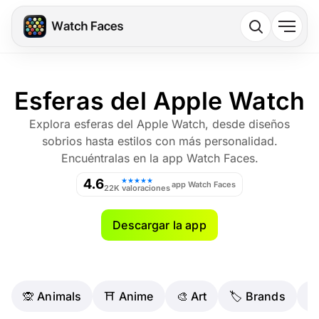
Esferas del Apple Watch
Explora esferas del Apple Watch, desde diseños
sobrios hasta estilos con más personalidad.
Encuéntralas en la app Watch Faces.
4.6
★★★★★
app Watch Faces
22K valoraciones
Descargar la app
🙊 Animals
⛩️ Anime
🎨 Art
🏷 Brands
