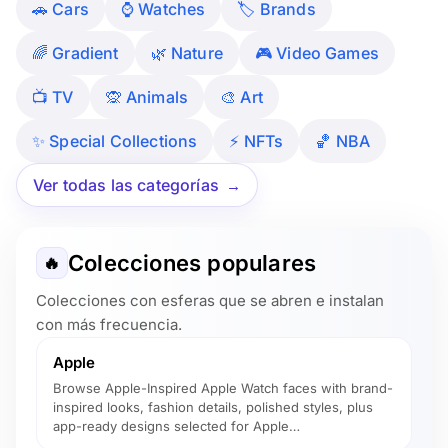
🚗 Cars
⌚️ Watches
🏷 Brands
🌈 Gradient
🌿 Nature
🎮 Video Games
📺 TV
🙊 Animals
🎨 Art
✨ Special Collections
⚡ NFTs
🏀 NBA
Ver todas las categorías
Colecciones populares
🔥
Colecciones con esferas que se abren e instalan
con más frecuencia.
Apple
Browse Apple-Inspired Apple Watch faces with brand-
inspired looks, fashion details, polished styles, plus
app-ready designs selected for Apple…