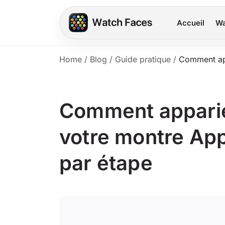
Accueil
Wa
Home
/
Blog
/
Guide pratique
/
Comment app
Comment apparie
votre montre App
par étape