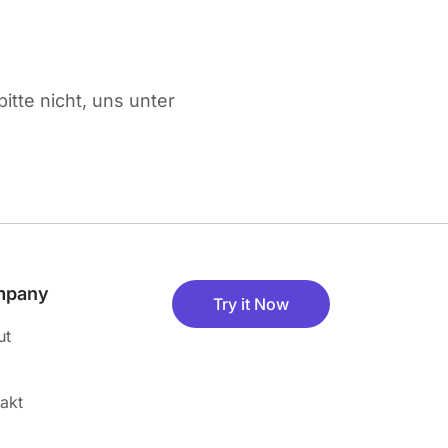
tte nicht, uns unter
mpany
Try it Now
ut
akt