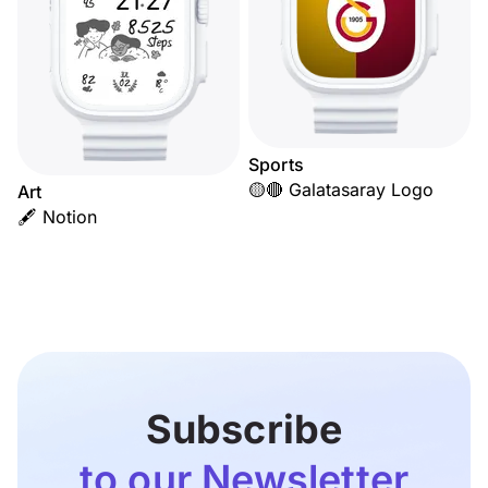
Sports
🟡🔴 Galatasaray Logo
Art
🖋️ Notion
Subscribe
to our Newsletter